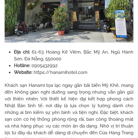
Địa chỉ:
61-63 Hoàng Kế Viêm, Bắc Mỹ An, Ngũ Hành
Sơn, Đà Nẵng, 550000
Hotline:
0905432992
Website:
https://hanamihotel.com
Khách sạn Hanami tọa lạc ngay gần bãi biển Mỹ Khê, mang
đến không gian nghỉ dưỡng sang trọng nhưng vẫn gần gũi
với thiên nhiên. Với thiết kế hiện đại kết hợp phong cách
Nhật Bản tinh tế, nơi đây là lựa chọn lý tưởng dành cho
những ai tìm kiếm sự yên bình và tiện nghi. Đặc biệt, khách
sạn còn có hệ thống phòng rộng rãi, ban công thoáng mát
và nhà hàng phục vụ các món ăn đa dạng. Nhờ vị trí thuận
lợi, từ đây du khách dễ dàng di chuyển đến Cửa Hàng Trang