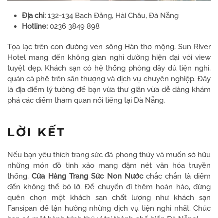
Địa chỉ:
132-134 Bạch Đằng, Hải Châu, Đà Nẵng
Hotline:
0236 3849 898
Tọa lạc trên con đường ven sông Hàn thơ mộng, Sun River
Hotel mang đến không gian nghỉ dưỡng hiện đại với view
tuyệt đẹp. Khách sạn có hệ thống phòng đầy đủ tiện nghi,
quán cà phê trên sân thượng và dịch vụ chuyên nghiệp. Đây
là địa điểm lý tưởng để bạn vừa thư giãn vừa dễ dàng khám
phá các điểm tham quan nổi tiếng tại Đà Nẵng.
LỜI KẾT
Nếu bạn yêu thích trang sức đá phong thủy và muốn sở hữu
những món đồ tinh xảo mang đậm nét văn hóa truyền
thống,
Cửa Hàng Trang Sức Non Nước
chắc chắn là điểm
đến không thể bỏ lỡ. Để chuyến đi thêm hoàn hảo, đừng
quên chọn một khách sạn chất lượng như khách sạn
Fansipan để tận hưởng những dịch vụ tiện nghi nhất. Chúc