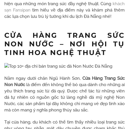
hiện qua những món trang sức đầy nghệ thuật. Cùng
khách
sạn Fansipan
tìm hiểu về địa điểm này và khám phá thêm
các lựa chọn lưu trú lý tưởng khi du lịch Đà Nẵng nhé!
CỬA HÀNG TRANG SỨC
NON NƯỚC – NƠI HỘI TỤ
TINH HOA NGHỆ THUẬT
Nằm ngay dưới chân Ngũ Hành Sơn,
Cửa Hàng Trang Sức
Non Nước
là điểm đến không thể bỏ qua dành cho những ai
yêu thích trang sức từ đá quý. Được chế tác từ những viên
đá tự nhiên có nguồn gốc từ làng nghề đá mỹ nghệ Non
Nước, các sản phẩm tại đây không chỉ mang vẻ đẹp tinh xảo
mà còn mang ý nghĩa phong thủy sâu sắc.
Tại cửa hàng, du khách có thể tìm thấy nhiều loại trang sức
như vòng tay, nhẫn, mặt dây chuyền được chạm khắc thủ