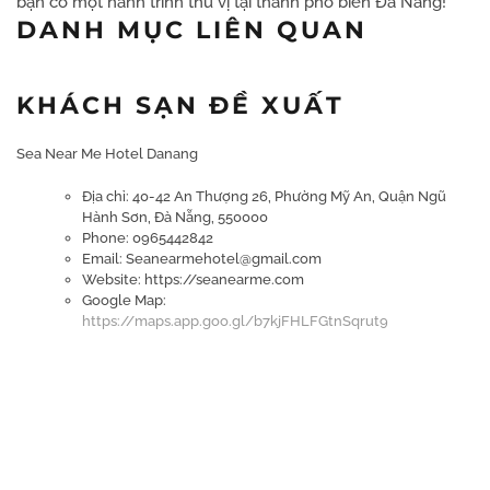
bạn có một hành trình thú vị tại thành phố biển Đà Nẵng!
DANH MỤC LIÊN QUAN
KHÁCH SẠN ĐỀ XUẤT
Sea Near Me Hotel Danang
Địa chỉ: 40-42 An Thượng 26, Phường Mỹ An, Quận Ngũ
Hành Sơn, Đà Nẵng, 550000
Phone: 0965442842
Email: Seanearmehotel@gmail.com
Website: https://seanearme.com
Google Map:
https://maps.app.goo.gl/b7kjFHLFGtnSqrut9