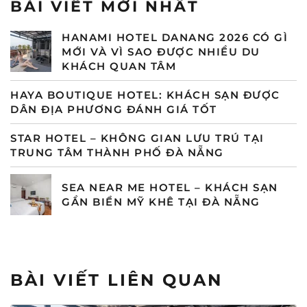
BÀI VIẾT MỚI NHẤT
HANAMI HOTEL DANANG 2026 CÓ GÌ
MỚI VÀ VÌ SAO ĐƯỢC NHIỀU DU
KHÁCH QUAN TÂM
HAYA BOUTIQUE HOTEL: KHÁCH SẠN ĐƯỢC
DÂN ĐỊA PHƯƠNG ĐÁNH GIÁ TỐT
STAR HOTEL – KHÔNG GIAN LƯU TRÚ TẠI
TRUNG TÂM THÀNH PHỐ ĐÀ NẴNG
SEA NEAR ME HOTEL – KHÁCH SẠN
GẦN BIỂN MỸ KHÊ TẠI ĐÀ NẴNG
BÀI VIẾT LIÊN QUAN