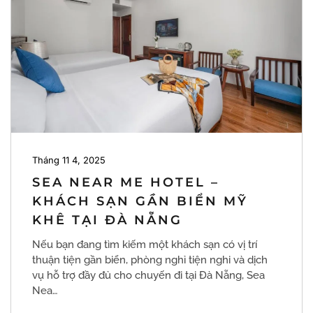
Tháng 11 4, 2025
SEA NEAR ME HOTEL –
KHÁCH SẠN GẦN BIỂN MỸ
KHÊ TẠI ĐÀ NẴNG
Nếu bạn đang tìm kiếm một khách sạn có vị trí
thuận tiện gần biển, phòng nghỉ tiện nghi và dịch
vụ hỗ trợ đầy đủ cho chuyến đi tại Đà Nẵng, Sea
Nea…