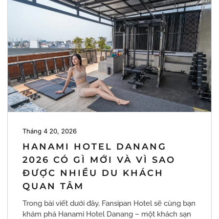
Tháng 4 20, 2026
HANAMI HOTEL DANANG
2026 CÓ GÌ MỚI VÀ VÌ SAO
ĐƯỢC NHIỀU DU KHÁCH
QUAN TÂM
Trong bài viết dưới đây, Fansipan Hotel sẽ cùng bạn
khám phá Hanami Hotel Danang – một khách sạn