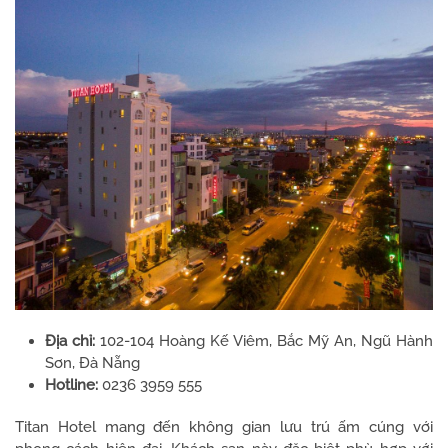
Địa chỉ:
102-104 Hoàng Kế Viêm, Bắc Mỹ An, Ngũ Hành
Sơn, Đà Nẵng
Hotline:
0236 3959 555
Titan Hotel mang đến không gian lưu trú ấm cúng với