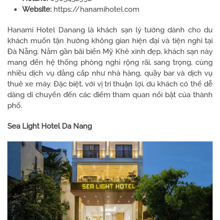
Website:
https://hanamihotel.com
Hanami Hotel Danang là khách sạn lý tưởng dành cho du
khách muốn tận hưởng không gian hiện đại và tiện nghi tại
Đà Nẵng. Nằm gần bãi biển Mỹ Khê xinh đẹp, khách sạn này
mang đến hệ thống phòng nghỉ rộng rãi, sang trọng, cùng
nhiều dịch vụ đẳng cấp như nhà hàng, quầy bar và dịch vụ
thuê xe máy. Đặc biệt, với vị trí thuận lợi, du khách có thể dễ
dàng di chuyển đến các điểm tham quan nổi bật của thành
phố.
Sea Light Hotel Da Nang