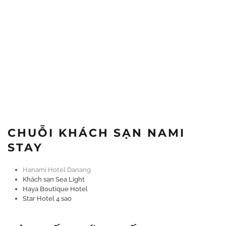
CHUỖI KHÁCH SẠN NAMI
STAY
Hanami Hotel Danang
Khách sạn Sea Light
Haya Boutique Hotel
Star Hotel 4 sao