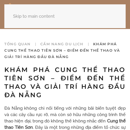
Skip to main content
TỔNG QUAN
CẨM NANG DU LỊCH
KHÁM PHÁ
CUNG THỂ THAO TIÊN SƠN – ĐIỂM ĐẾN THỂ THAO VÀ
GIẢI TRÍ HÀNG ĐẦU ĐÀ NẴNG
KHÁM PHÁ CUNG THỂ THAO
TIÊN SƠN – ĐIỂM ĐẾN THỂ
THAO VÀ GIẢI TRÍ HÀNG ĐẦU
ĐÀ NẴNG
Đà Nẵng không chỉ nổi tiếng với những bãi biển tuyệt đẹp
và các cây cầu rực rỡ, mà còn sở hữu những công trình thể
thao hiện đại, trong đó không thể không nhắc đến
Cung thể
thao Tiên Sơn
. Đây là một trong những địa điểm tổ chức sự