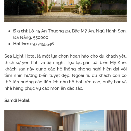
Địa chỉ:
Lô 45 An Thượng 29, Bắc Mỹ An, Ngũ Hành Sơn,
Đà Nẵng, 550000
Hotline:
0977455546
Sea Light Hotel là một lựa chọn hoàn hảo cho du khách yêu
thích sự yên tĩnh và tiện nghi. Tọa lạc gần bãi biển Mỹ Khê,
khách sạn này cung cấp hệ thống phòng nghỉ hiện đại với
tầm nhìn hướng biển tuyệt đẹp. Ngoài ra, du khách còn có
thể tận hưởng các tiện ích như hồ bơi trên cao, quầy bar và
nhà hàng phục vụ các món ăn đặc sắc.
Samdi Hotel