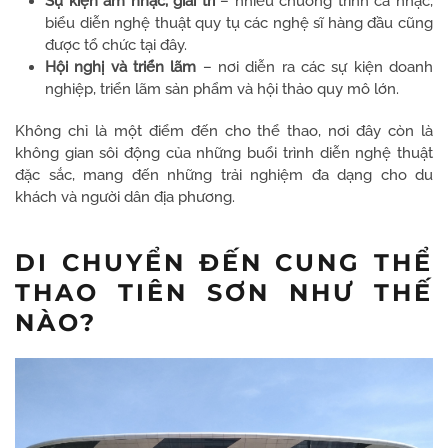
Sự kiện âm nhạc, giải trí
– nhiều chương trình ca nhạc,
biểu diễn nghệ thuật quy tụ các nghệ sĩ hàng đầu cũng
được tổ chức tại đây.
Hội nghị và triển lãm
– nơi diễn ra các sự kiện doanh
nghiệp, triển lãm sản phẩm và hội thảo quy mô lớn.
Không chỉ là một điểm đến cho thể thao, nơi đây còn là
không gian sôi động của những buổi trình diễn nghệ thuật
đặc sắc, mang đến những trải nghiệm đa dạng cho du
khách và người dân địa phương.
DI CHUYỂN ĐẾN CUNG THỂ
THAO TIÊN SƠN NHƯ THẾ
NÀO?