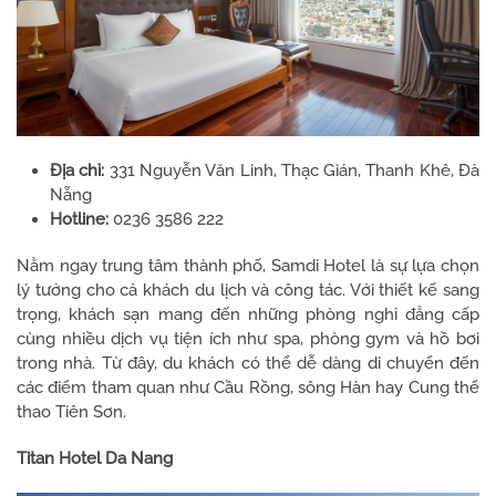
Địa chỉ:
331 Nguyễn Văn Linh, Thạc Gián, Thanh Khê, Đà
Nẵng
Hotline:
0236 3586 222
Nằm ngay trung tâm thành phố, Samdi Hotel là sự lựa chọn
lý tưởng cho cả khách du lịch và công tác. Với thiết kế sang
trọng, khách sạn mang đến những phòng nghỉ đẳng cấp
cùng nhiều dịch vụ tiện ích như spa, phòng gym và hồ bơi
trong nhà. Từ đây, du khách có thể dễ dàng di chuyển đến
các điểm tham quan như Cầu Rồng, sông Hàn hay Cung thể
thao Tiên Sơn.
Titan Hotel Da Nang