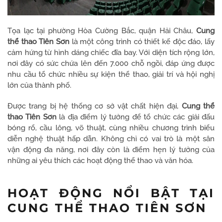
Tọa lạc tại phường Hòa Cường Bắc, quận Hải Châu,
Cung
thể thao Tiên Sơn
là một công trình có thiết kế độc đáo, lấy
cảm hứng từ hình dáng chiếc đĩa bay. Với diện tích rộng lớn,
nơi đây có sức chứa lên đến 7.000 chỗ ngồi, đáp ứng được
nhu cầu tổ chức nhiều sự kiện thể thao, giải trí và hội nghị
lớn của thành phố.
Được trang bị hệ thống cơ sở vật chất hiện đại,
Cung thể
thao Tiên Sơn
là địa điểm lý tưởng để tổ chức các giải đấu
bóng rổ, cầu lông, võ thuật, cùng nhiều chương trình biểu
diễn nghệ thuật hấp dẫn. Không chỉ có vai trò là một sân
vận động đa năng, nơi đây còn là điểm hẹn lý tưởng của
những ai yêu thích các hoạt động thể thao và văn hóa.
HOẠT ĐỘNG NỔI BẬT TẠI
CUNG THỂ THAO TIÊN SƠN