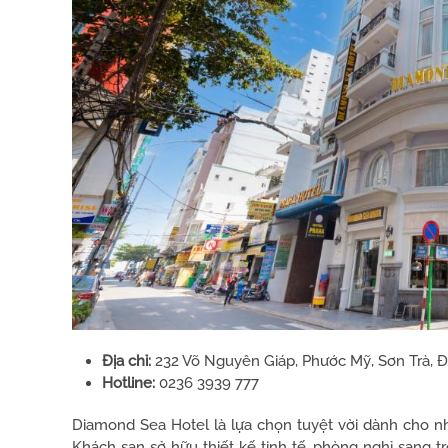
Địa chỉ:
232 Võ Nguyên Giáp, Phước Mỹ, Sơn Trà, 
Hotline:
0236 3939 777
Diamond Sea Hotel là lựa chọn tuyệt vời dành cho nh
Khách sạn sở hữu thiết kế tinh tế, phòng nghỉ sang