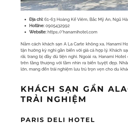
Địa chỉ:
61-63 Hoàng Kế Viêm, Bắc Mỹ An, Ngũ Hà
Hotline:
0905432992
Website:
https://hanamihotel.com
Nằm cách khách sạn A La Carte không xa, Hanami Ho
tận hưởng kỳ nghỉ gần biển với giá cả hợp lý. Khách sạ
rãi, trang bị đầy đủ tiện nghi. Ngoài ra, Hanami Ho
trên tầng thượng với tầm nhìn ra biển tuyệt đẹp. Nh
lớn, mang đến trải nghiệm lưu trú trọn vẹn cho du khá
KHÁCH SẠN GẦN AL
TRẢI NGHIỆM
PARIS DELI HOTEL