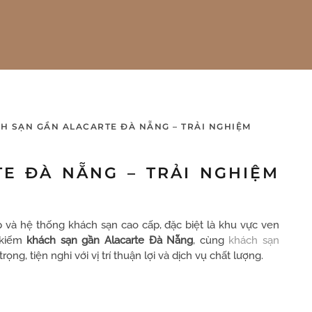
H SẠN GẦN ALACARTE ĐÀ NẴNG – TRẢI NGHIỆM
E ĐÀ NẴNG – TRẢI NGHIỆM
 và hệ thống khách sạn cao cấp, đặc biệt là khu vực ven
 kiếm
khách sạn gần Alacarte Đà Nẵng
, cùng
khách sạn
g, tiện nghi với vị trí thuận lợi và dịch vụ chất lượng.