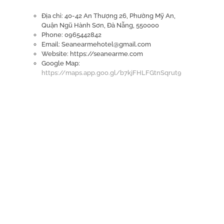
Địa chỉ: 40-42 An Thượng 26, Phường Mỹ An,
Quận Ngũ Hành Sơn, Đà Nẵng, 550000
Phone: 0965442842
Email: Seanearmehotel@gmail.com
Website: https://seanearme.com
Google Map:
https://maps.app.goo.gl/b7kjFHLFGtnSqrut9