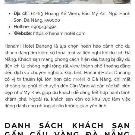
Địa chỉ:
61-63 Hoàng Kế Viêm, Bắc Mỹ An, Ngũ Hành
Sơn, Đà Nẵng, 550000
Hotline:
0905432992
Website:
https://hanamihotel.com
Hanami Hotel Danang là lựa chọn hoàn hảo dành cho du
khách đang tìm kiếm sự thoải mái và tiện nghi khi du lịch Đà
Nẵng. Khách sạn mang phong cách hiện đại, trang bị đầy đủ
tiện ích từ phòng nghỉ rộng rãi, view thành phố thoáng đãng
đến dịch vụ chuyên nghiệp. Đặc biệt, Hanami Hotel Danang
có vị trí thuận lợi, lớn hơn các
motel
ở Đà Nẵng, chỉ mất
khoảng 40 phút di chuyển đến Cầu Vàng và gần các bãi biển
đẹp như Mỹ Khê, giúp du khách dễ dàng kết hợp hành trình
khám phá. Ngoài ra, khách sạn còn có khu vực làm việc
riêng dành cho những ai cần không gian yên tĩnh.
DANH SÁCH KHÁCH SẠN
GẦN CẦU VÀNG ĐÀ NẴNG