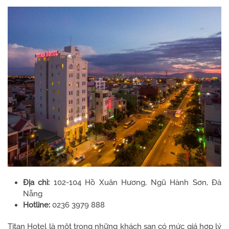
Địa chỉ:
102-104 Hồ Xuân Hương, Ngũ Hành Sơn, Đà
Nẵng
Hotline:
0236 3979 888
Titan Hotel là một trong những khách sạn có mức giá hợp lý