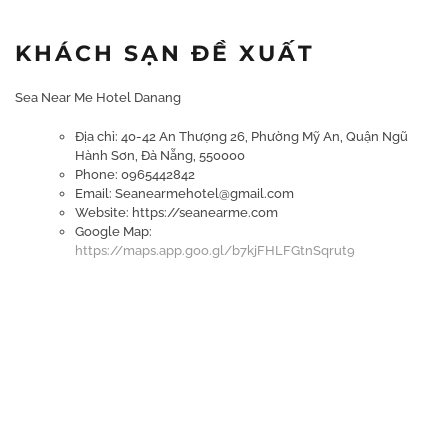
KHÁCH SẠN ĐỀ XUẤT
Sea Near Me Hotel Danang
Địa chỉ: 40-42 An Thượng 26, Phường Mỹ An, Quận Ngũ
Hành Sơn, Đà Nẵng, 550000
Phone: 0965442842
Email: Seanearmehotel@gmail.com
Website: https://seanearme.com
Google Map:
https://maps.app.goo.gl/b7kjFHLFGtnSqrut9