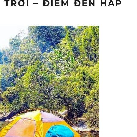
 TRỜI – ĐIỂM ĐẾN HẤP