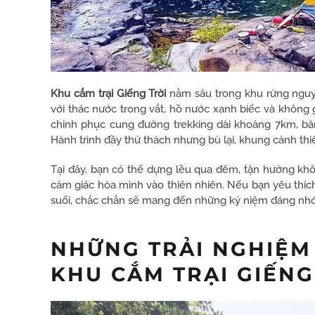
Khu cắm trại Giếng Trời
nằm sâu trong khu rừng nguy
với thác nước trong vắt, hồ nước xanh biếc và không g
chinh phục cung đường trekking dài khoảng 7km, bă
Hành trình đầy thử thách nhưng bù lại, khung cảnh th
Tại đây, bạn có thể dựng lều qua đêm, tận hưởng khôn
cảm giác hòa mình vào thiên nhiên. Nếu bạn yêu thíc
suối, chắc chắn sẽ mang đến những kỷ niệm đáng nhớ
NHỮNG TRẢI NGHIỆM
KHU CẮM TRẠI GIẾNG