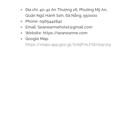
Địa chỉ: 40-42 An Thượng 26, Phường Mỹ An,
Quận Ngũ Hành Sơn, Đà Nẵng, 550000
Phone: 0965442842
Email: Seanearmehotel@gmail.com
Website: https://seanearme.com
Google Map:
https://maps.app.goo.gl/b7kjFHLFGtnSqrut9