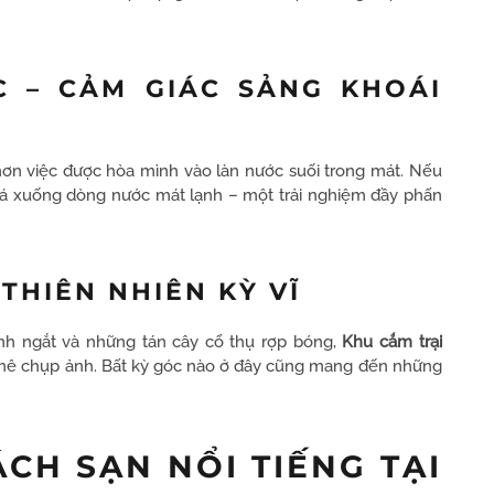
C – CẢM GIÁC SẢNG KHOÁI
 hơn việc được hòa mình vào làn nước suối trong mát. Nếu
đá xuống dòng nước mát lạnh – một trải nghiệm đầy phấn
THIÊN NHIÊN KỲ VĨ
nh ngắt và những tán cây cổ thụ rợp bóng,
Khu cắm trại
mê chụp ảnh. Bất kỳ góc nào ở đây cũng mang đến những
CH SẠN NỔI TIẾNG TẠI