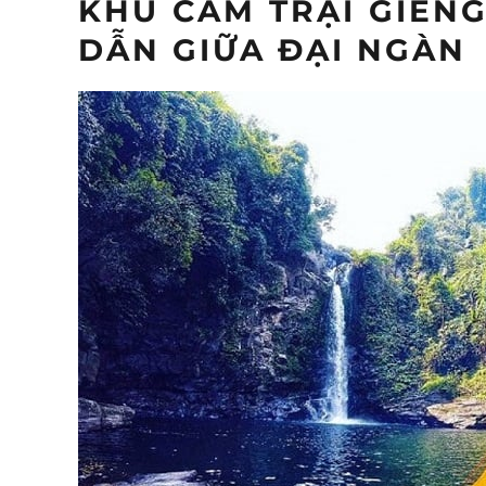
KHU CẮM TRẠI GIẾNG
DẪN GIỮA ĐẠI NGÀN