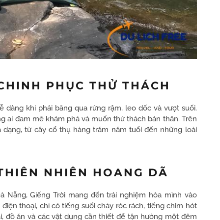
 CHINH PHỤC THỬ THÁCH
 dàng khi phải băng qua rừng rậm, leo dốc và vượt suối.
hững ai đam mê khám phá và muốn thử thách bản thân. Trên
a dạng, từ cây cổ thụ hàng trăm năm tuổi đến những loài
 THIÊN NHIÊN HOANG DÃ
 Đà Nẵng, Giếng Trời mang đến trải nghiệm hòa mình vào
iện thoại, chỉ có tiếng suối chảy róc rách, tiếng chim hót
ại, đồ ăn và các vật dụng cần thiết để tận hưởng một đêm