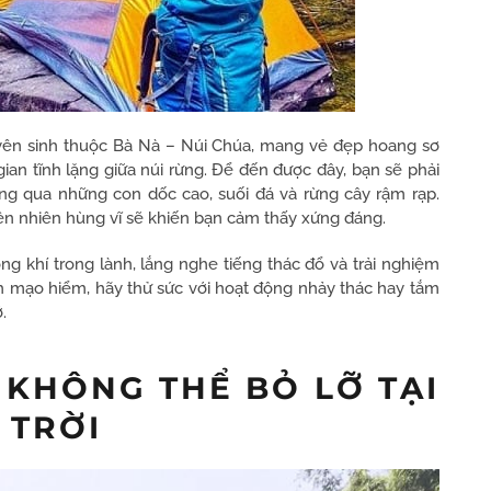
ên sinh thuộc Bà Nà – Núi Chúa, mang vẻ đẹp hoang sơ
ian tĩnh lặng giữa núi rừng. Để đến được đây, bạn sẽ phải
ng qua những con dốc cao, suối đá và rừng cây rậm rạp.
iên nhiên hùng vĩ sẽ khiến bạn cảm thấy xứng đáng.
g khí trong lành, lắng nghe tiếng thác đổ và trải nghiệm
h mạo hiểm, hãy thử sức với hoạt động nhảy thác hay tắm
.
 KHÔNG THỂ BỎ LỠ TẠI
 TRỜI