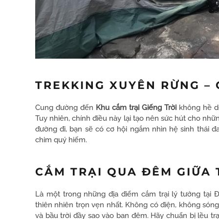
TREKKING XUYÊN RỪNG –
Cung đường đến
Khu cắm trại Giếng Trời
không hề dễ
Tuy nhiên, chính điều này lại tạo nên sức hút cho n
đường đi, bạn sẽ có cơ hội ngắm nhìn hệ sinh thái đ
chim quý hiếm.
CẮM TRẠI QUA ĐÊM GIỮA
Là một trong những địa điểm cắm trại lý tưởng tại
thiên nhiên trọn vẹn nhất. Không có điện, không sóng đ
và bầu trời đầy sao vào ban đêm. Hãy chuẩn bị lều tr