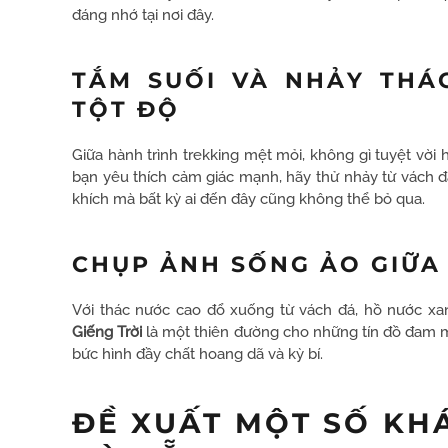
đáng nhớ tại nơi đây.
TẮM SUỐI VÀ NHẢY THÁ
TỘT ĐỘ
Giữa hành trình trekking mệt mỏi, không gì tuyệt vời
bạn yêu thích cảm giác mạnh, hãy thử nhảy từ vách 
khích mà bất kỳ ai đến đây cũng không thể bỏ qua.
CHỤP ẢNH SỐNG ẢO GIỮA 
Với thác nước cao đổ xuống từ vách đá, hồ nước xa
Giếng Trời
là một thiên đường cho những tín đồ đam 
bức hình đầy chất hoang dã và kỳ bí.
ĐỀ XUẤT MỘT SỐ KHÁ