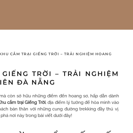
HU CẮM TRẠI GIẾNG TRỜI – TRẢI NGHIỆM HOANG
GIẾNG TRỜI – TRẢI NGHIỆM
IÊN ĐÀ NẴNG
p mà còn sở hữu những điểm đến hoang sơ, hấp dẫn dành
hu cắm trại Giếng Trời
, địa điểm lý tưởng để hòa mình vào
hách bản thân với những cung đường trekking đầy thú vị.
phá nơi này trong bài viết dưới đây!