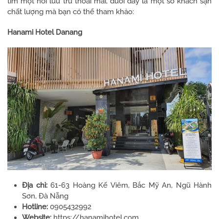
tìm một nơi lưu trú thoải mái, dưới đây là một số khách sạn
chất lượng mà bạn có thể tham khảo:
Hanami Hotel Danang
Địa chỉ:
61-63 Hoàng Kế Viêm, Bắc Mỹ An, Ngũ Hành
Sơn, Đà Nẵng
Hotline:
0905432992
Website:
https://hanamihotel.com