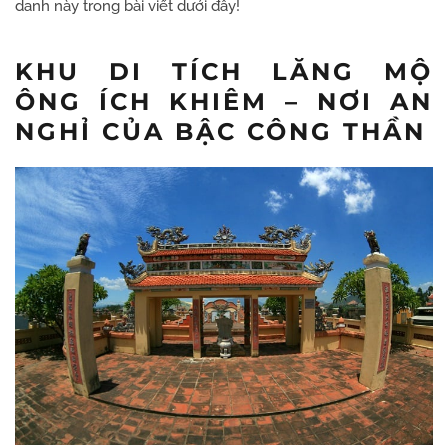
danh này trong bài viết dưới đây!
KHU DI TÍCH LĂNG MỘ
ÔNG ÍCH KHIÊM – NƠI AN
NGHỈ CỦA BẬC CÔNG THẦN