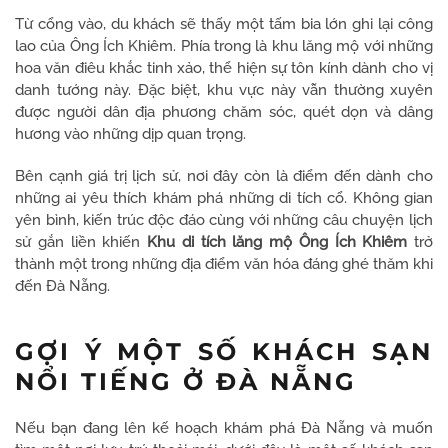
Từ cổng vào, du khách sẽ thấy một tấm bia lớn ghi lại công
lao của Ông Ích Khiêm. Phía trong là khu lăng mộ với những
hoa văn điêu khắc tinh xảo, thể hiện sự tôn kính dành cho vị
danh tướng này. Đặc biệt, khu vực này vẫn thường xuyên
được người dân địa phương chăm sóc, quét dọn và dâng
hương vào những dịp quan trọng.
Bên cạnh giá trị lịch sử, nơi đây còn là điểm đến dành cho
những ai yêu thích khám phá những di tích cổ. Không gian
yên bình, kiến trúc độc đáo cùng với những câu chuyện lịch
sử gắn liền khiến
Khu di tích lăng mộ Ông Ích Khiêm
trở
thành một trong những địa điểm văn hóa đáng ghé thăm khi
đến Đà Nẵng.
GỢI Ý MỘT SỐ KHÁCH SẠN
NỔI TIẾNG Ở ĐÀ NẴNG
Nếu bạn đang lên kế hoạch khám phá Đà Nẵng và muốn