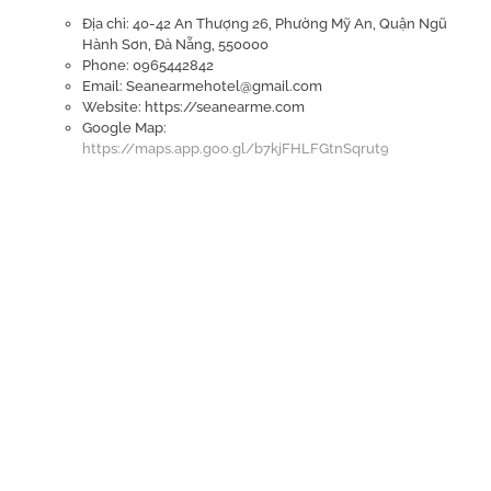
Địa chỉ: 40-42 An Thượng 26, Phường Mỹ An, Quận Ngũ
Hành Sơn, Đà Nẵng, 550000
Phone: 0965442842
Email: Seanearmehotel@gmail.com
Website: https://seanearme.com
Google Map:
https://maps.app.goo.gl/b7kjFHLFGtnSqrut9