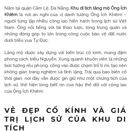
Nằm tại quận Cẩm Lệ, Đà Nẵng,
Khu di tích lăng mộ Ông Ích
Khiêm
là nơi an nghỉ của vị danh tướng Ông Ích Khiêm –
người từng lập nhiều công lao hiển hách trong lịch sử Việt
Nam. Ông nổi tiếng với tài thao lược, lòng trung quân và
những đóng góp to lớn trong công cuộc bảo vệ đất nước
dưới triều vua Tự Đức.
Lăng mộ được xây dựng với kiến trúc cổ kính, mang đậm
phong cách triều Nguyễn. Xung quanh khuôn viên là những
bức tường rêu phong, cổng vào được chạm trổ tỉ mỉ, tạo nên
không gian trang nghiêm và tĩnh lặng. Trải qua bao biến cố
thời gian, nơi đây vẫn được gìn giữ như một chứng tích của
lịch sử, thể hiện lòng biết ơn của hậu thế đối với công lao
của Ông Ích Khiêm.
VẺ ĐẸP CỔ KÍNH VÀ GIÁ
TRỊ LỊCH SỬ CỦA KHU DI
TÍCH