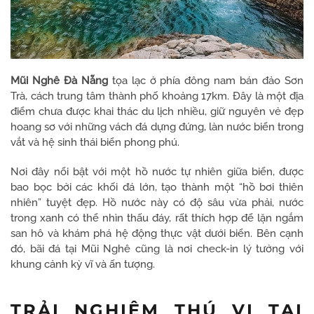
Mũi Nghê Đà Nẵng
tọa lạc ở phía đông nam bán đảo Sơn
Trà, cách trung tâm thành phố khoảng 17km. Đây là một địa
điểm chưa được khai thác du lịch nhiều, giữ nguyên vẻ đẹp
hoang sơ với những vách đá dựng đứng, làn nước biển trong
vắt và hệ sinh thái biển phong phú.
Nơi đây nổi bật với một hồ nước tự nhiên giữa biển, được
bao bọc bởi các khối đá lớn, tạo thành một “hồ bơi thiên
nhiên” tuyệt đẹp. Hồ nước này có độ sâu vừa phải, nước
trong xanh có thể nhìn thấu đáy, rất thích hợp để lặn ngắm
san hô và khám phá hệ động thực vật dưới biển. Bên cạnh
đó, bãi đá tại Mũi Nghê cũng là nơi check-in lý tưởng với
khung cảnh kỳ vĩ và ấn tượng.
TRẢI NGHIỆM THÚ VỊ TẠI