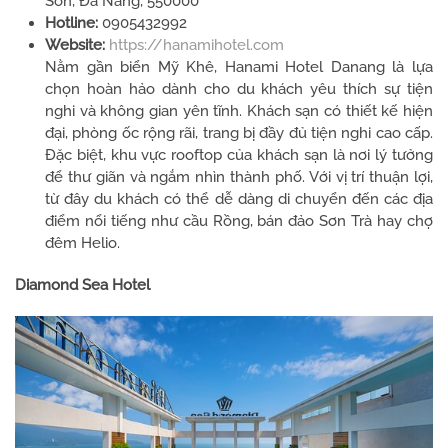
Sơn, Đà Nẵng, 550000
Hotline:
0905432992
Website:
https://hanamihotel.com
Nằm gần biển Mỹ Khê, Hanami Hotel Danang là lựa
chọn hoàn hảo dành cho du khách yêu thích sự tiện
nghi và không gian yên tĩnh. Khách sạn có thiết kế hiện
đại, phòng ốc rộng rãi, trang bị đầy đủ tiện nghi cao cấp.
Đặc biệt, khu vực rooftop của khách sạn là nơi lý tưởng
để thư giãn và ngắm nhìn thành phố. Với vị trí thuận lợi,
từ đây du khách có thể dễ dàng di chuyển đến các địa
điểm nổi tiếng như cầu Rồng, bán đảo Sơn Trà hay chợ
đêm Helio.
Diamond Sea Hotel