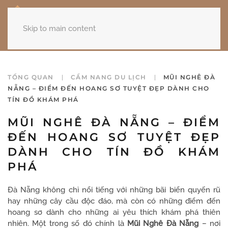
Skip to main content
TỔNG QUAN
CẨM NANG DU LỊCH
MŨI NGHÊ ĐÀ
NẴNG – ĐIỂM ĐẾN HOANG SƠ TUYỆT ĐẸP DÀNH CHO
TÍN ĐỒ KHÁM PHÁ
MŨI NGHÊ ĐÀ NẴNG – ĐIỂM
ĐẾN HOANG SƠ TUYỆT ĐẸP
DÀNH CHO TÍN ĐỒ KHÁM
PHÁ
Đà Nẵng không chỉ nổi tiếng với những bãi biển quyến rũ
hay những cây cầu độc đáo, mà còn có những điểm đến
hoang sơ dành cho những ai yêu thích khám phá thiên
nhiên. Một trong số đó chính là
Mũi Nghê Đà Nẵng
– nơi