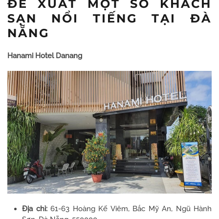
ĐỀ XUẤT MỘT SỐ KHÁCH
SẠN NỔI TIẾNG TẠI ĐÀ
NẴNG
Hanami Hotel Danang
Địa chỉ:
61-63 Hoàng Kế Viêm, Bắc Mỹ An, Ngũ Hành