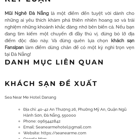
Mũi Nghê Đà Nẵng
là một điểm đến tuyệt vời dành cho
những ai yêu thích khám phá thiên nhiên hoang sơ và trải
nghiệm những khoảnh khắc đáng nhớ bên biển cả. Nếu bạn
đang tìm kiếm một chuyến đi đầy thú vị, đừng bỏ lỡ địa
điểm độc đáo này. Và đừng quên lựa chọn
khách sạn
Fansipan
làm điểm dừng chân để có một kỳ nghỉ trọn vẹn
tại Đà Nẵng!
DANH MỤC LIÊN QUAN
KHÁCH SẠN ĐỀ XUẤT
Sea Near Me Hotel Danang
Địa chỉ: 40-42 An Thượng 26, Phường Mỹ An, Quận Ngũ
Hành Sơn, Đà Nẵng, 550000
Phone: 0965442842
Email: Seanearmehotel@gmail.com
Website: https://seanearme.com
Google Map: