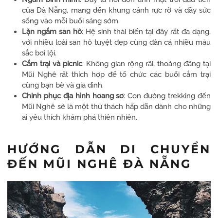
của Đà Nẵng, mang đến khung cảnh rực rỡ và đầy sức
sống vào mỗi buổi sáng sớm.
Lặn ngắm san hô
: Hệ sinh thái biển tại đây rất đa dạng,
với nhiều loài san hô tuyệt đẹp cùng đàn cá nhiều màu
sắc bơi lội.
Cắm trại và picnic
: Không gian rộng rãi, thoáng đãng tại
Mũi Nghê rất thích hợp để tổ chức các buổi cắm trại
cùng bạn bè và gia đình.
Chinh phục địa hình hoang sơ
: Con đường trekking đến
Mũi Nghê sẽ là một thử thách hấp dẫn dành cho những
ai yêu thích khám phá thiên nhiên.
HƯỚNG DẪN DI CHUYỂN
ĐẾN MŨI NGHÊ ĐÀ NẴNG