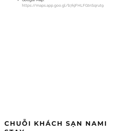
https://maps.app.goo.gl/b7kjFHLFGtnSqrut9
CHUỖI KHÁCH SẠN NAMI