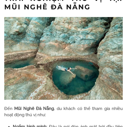
MŨI NGHÊ ĐÀ NẴNG
Đến
Mũi Nghê Đà Nẵng
, du khách có thể tham gia nhiều
hoạt động thú vị như:
Ngắm bình minh
: Đây là nơi đón ánh mặt trời đầu tiên