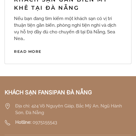
KHÊ TẠI ĐÀ NẴNG
Nếu bạn đang tìm kiếm một khách sạn có vị trí
thuận tiện gần biển, phòng nghỉ tiện nghi và dịch
vụ hỗ trợ đầy đủ cho chuyến đi tại Đà Nẵng, Sea
Nea…
READ MORE
KHÁCH SẠN FANSIPAN ĐÀ NẴNG
Địa chỉ: 424 Võ Nguyên Giáp, Bắc Mỹ An, Ngũ Hành
Sơn, Đà Nẵng
Hotline:
0975155543