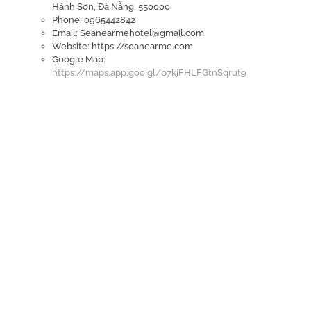
Hành Sơn, Đà Nẵng, 550000
Phone: 0965442842
Email: Seanearmehotel@gmail.com
Website: https://seanearme.com
Google Map:
https://maps.app.goo.gl/b7kjFHLFGtnSqrut9