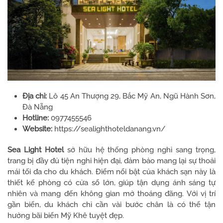
Địa chỉ:
Lô 45 An Thượng 29, Bắc Mỹ An, Ngũ Hành Sơn,
Đà Nẵng
Hotline:
0977455546
Website:
https://sealighthoteldanang.vn/
Sea Light Hotel
sở hữu hệ thống phòng nghỉ sang trọng,
trang bị đầy đủ tiện nghi hiện đại, đảm bảo mang lại sự thoải
mái tối đa cho du khách. Điểm nổi bật của khách sạn này là
thiết kế phòng có cửa sổ lớn, giúp tận dụng ánh sáng tự
nhiên và mang đến không gian mở thoáng đãng. Với vị trí
gần biển, du khách chỉ cần vài bước chân là có thể tận
hưởng bãi biển Mỹ Khê tuyệt đẹp.