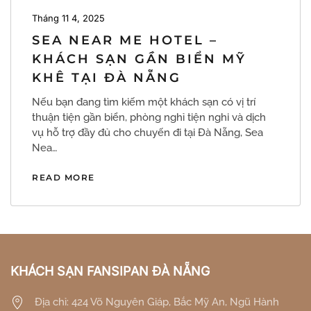
Tháng 11 4, 2025
SEA NEAR ME HOTEL –
KHÁCH SẠN GẦN BIỂN MỸ
KHÊ TẠI ĐÀ NẴNG
Nếu bạn đang tìm kiếm một khách sạn có vị trí
thuận tiện gần biển, phòng nghỉ tiện nghi và dịch
vụ hỗ trợ đầy đủ cho chuyến đi tại Đà Nẵng, Sea
Nea…
READ MORE
KHÁCH SẠN FANSIPAN ĐÀ NẴNG
Địa chỉ: 424 Võ Nguyên Giáp, Bắc Mỹ An, Ngũ Hành