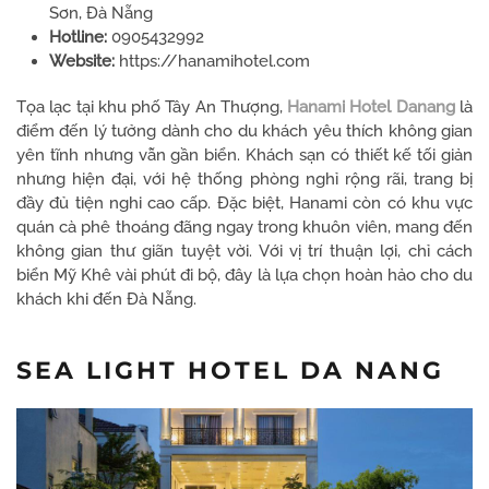
Sơn, Đà Nẵng
Hotline:
0905432992
Website:
https://hanamihotel.com
Tọa lạc tại khu phố Tây An Thượng,
Hanami Hotel Danang
là
điểm đến lý tưởng dành cho du khách yêu thích không gian
yên tĩnh nhưng vẫn gần biển. Khách sạn có thiết kế tối giản
nhưng hiện đại, với hệ thống phòng nghỉ rộng rãi, trang bị
đầy đủ tiện nghi cao cấp. Đặc biệt, Hanami còn có khu vực
quán cà phê thoáng đãng ngay trong khuôn viên, mang đến
không gian thư giãn tuyệt vời. Với vị trí thuận lợi, chỉ cách
biển Mỹ Khê vài phút đi bộ, đây là lựa chọn hoàn hảo cho du
khách khi đến Đà Nẵng.
SEA LIGHT HOTEL DA NANG